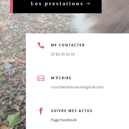
Les prestations

ME CONTACTER
07 83 35 03 25

M'ÉCRIRE
noschiensheureux@gmail.com

SUIVRE MES ACTUS
Page Facebook