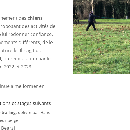
agnement des
chiens
roposant des activités de
e lui redonner confiance,
nements différents, de le
urelle. Il s’agit du
9
, ou rééducation par le
en 2022 et 2023.
tinue à me former en
ations et stages suivants :
trailing
, délivré par Hans
teur belge
a Bearzi