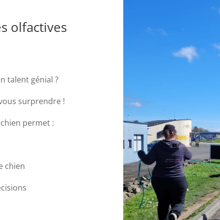
s olfactives
n talent génial ?
 vous surprendre !
du chien permet :
e chien
écisions