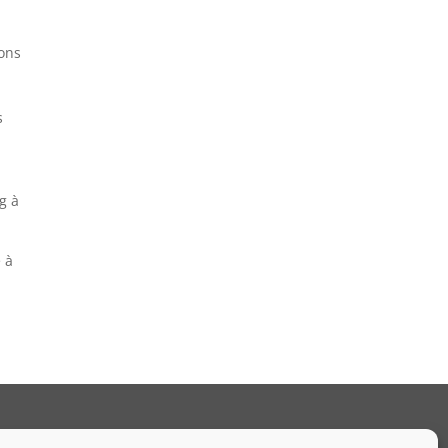
sons
s
g à
 à