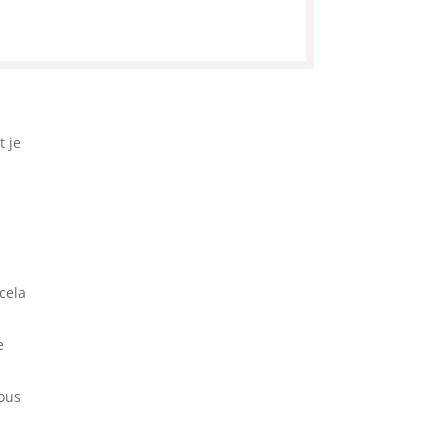
t je
 cela
e
lous