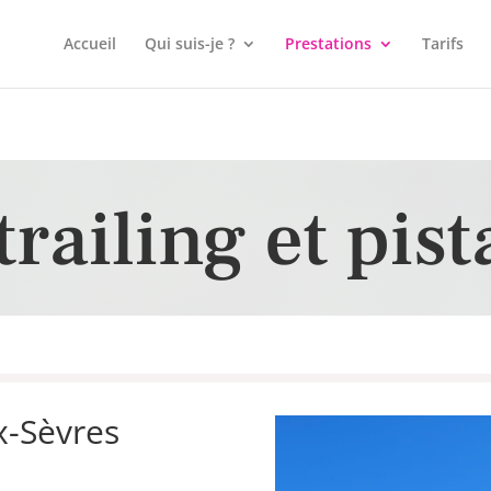
Accueil
Qui suis-je ?
Prestations
Tarifs
railing et pist
x-Sèvres