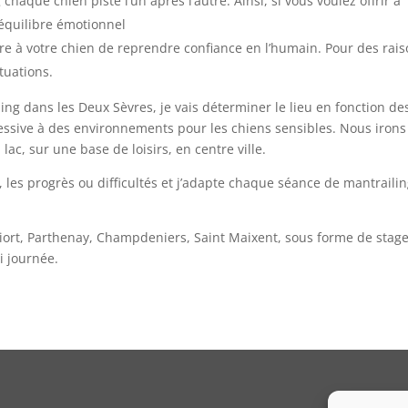
chaque chien piste l’un après l’autre. Ainsi, si vous voulez offrir à
n équilibre émotionnel
tre à votre chien de reprendre confiance en l’humain. Pour des rai
tuations.
ng dans les Deux Sèvres, je vais déterminer le lieu en fonction de
ogressive à des environnements pour les chiens sensibles. Nous irons
lac, sur une base de loisirs, en centre ville.
s, les progrès ou difficultés et j’adapte chaque séance de mantrailin
Niort, Parthenay, Champdeniers, Saint Maixent, sous forme de stage
i journée.