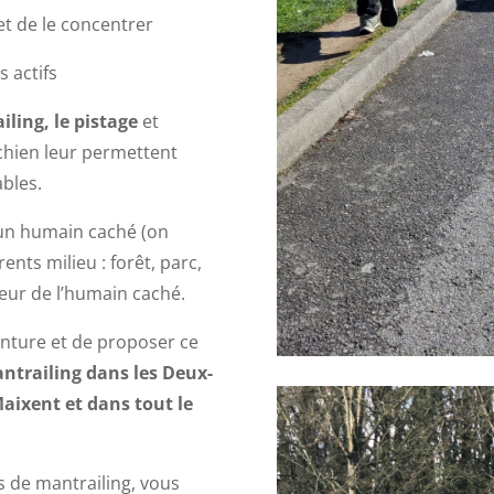
et de le concentrer
s actifs
ling, le pistage
et
u chien leur permettent
bles.
 un humain caché (on
nts milieu : forêt, parc,
odeur de l’humain caché.
venture et de proposer ce
ntrailing dans les Deux-
Maixent et dans tout le
s de mantrailing, vous